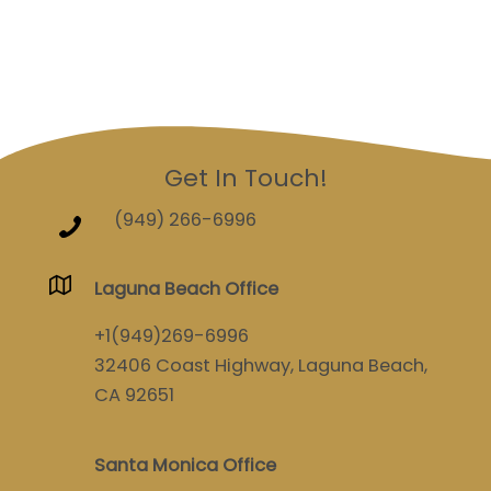
Get In Touch!
(949) 266-6996
Laguna Beach Office
+1(949)269-6996
32406 Coast Highway, Laguna Beach,
CA 92651
Santa Monica Office