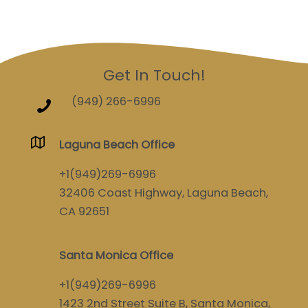
Get In Touch!
(949) 266-6996
Laguna Beach Office
+1(949)269-6996
32406 Coast Highway, Laguna Beach,
CA 92651
Santa Monica Office
+1(949)269-6996
1423 2nd Street Suite B, Santa Monica,