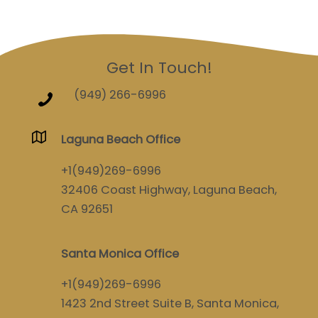
Get In Touch!
(949) 266-6996
Laguna Beach Office
+1(949)269-6996
32406 Coast Highway, Laguna Beach,
CA 92651
Santa Monica Office
+1(949)269-6996
1423 2nd Street Suite B, Santa Monica,